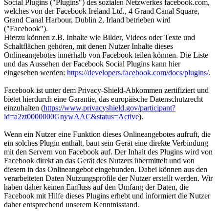
Social Plugins ("Plugins") des sozialen Netzwerkes facebook.com,
welches von der Facebook Ireland Ltd., 4 Grand Canal Square,
Grand Canal Harbour, Dublin 2, Irland betrieben wird
("Facebook").
Hierzu können z.B. Inhalte wie Bilder, Videos oder Texte und
Schaltflächen gehören, mit denen Nutzer Inhalte dieses
Onlineangebotes innerhalb von Facebook teilen können. Die Liste
und das Aussehen der Facebook Social Plugins kann hier
eingesehen werden:
https://developers.facebook.com/docs/plugins/
.
Facebook ist unter dem Privacy-Shield-Abkommen zertifiziert und
bietet hierdurch eine Garantie, das europäische Datenschutzrecht
einzuhalten (
https://www.privacyshield.gov/participant?
id=a2zt0000000GnywAAC&status=Active
).
Wenn ein Nutzer eine Funktion dieses Onlineangebotes aufruft, die
ein solches Plugin enthält, baut sein Gerät eine direkte Verbindung
mit den Servern von Facebook auf. Der Inhalt des Plugins wird von
Facebook direkt an das Gerät des Nutzers übermittelt und von
diesem in das Onlineangebot eingebunden. Dabei können aus den
verarbeiteten Daten Nutzungsprofile der Nutzer erstellt werden. Wir
haben daher keinen Einfluss auf den Umfang der Daten, die
Facebook mit Hilfe dieses Plugins erhebt und informiert die Nutzer
daher entsprechend unserem Kenntnisstand.