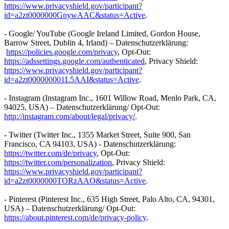
https://www.privacyshield.gov/participant?
id=a2zt0000000GnywAAC&status=Active
.
- Google/ YouTube (Google Ireland Limited, Gordon House,
Barrow Street, Dublin 4, Irland) – Datenschutzerklärung:
https://policies.google.com/privacy
, Opt-Out:
https://adssettings.google.com/authenticated
, Privacy Shield:
https://www.privacyshield.gov/participant?
id=a2zt000000001L5AAI&status=Active
.
- Instagram (Instagram Inc., 1601 Willow Road, Menlo Park, CA,
94025, USA) – Datenschutzerklärung/ Opt-Out:
http://instagram.com/about/legal/privacy/
.
- Twitter (Twitter Inc., 1355 Market Street, Suite 900, San
Francisco, CA 94103, USA) - Datenschutzerklärung:
https://twitter.com/de/privacy
, Opt-Out:
https://twitter.com/personalization
, Privacy Shield:
https://www.privacyshield.gov/participant?
id=a2zt0000000TORzAAO&status=Active
.
- Pinterest (Pinterest Inc., 635 High Street, Palo Alto, CA, 94301,
USA) – Datenschutzerklärung/ Opt-Out:
https://about.pinterest.com/de/privacy-policy
.