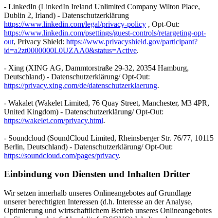
- LinkedIn (LinkedIn Ireland Unlimited Company Wilton Place,
Dublin 2, Irland) - Datenschutzerklärung
https://www.linkedin.com/legal/privacy-policy
, Opt-Out:
https://www.linkedin.com/psettings/guest-controls/retargeting-opt-
out
, Privacy Shield:
https://www.privacyshield.gov/participant?
id=a2zt0000000L0UZAA0&status=Active
.
- Xing (XING AG, Dammtorstraße 29-32, 20354 Hamburg,
Deutschland) - Datenschutzerklärung/ Opt-Out:
https://privacy.xing.com/de/datenschutzerklaerung
.
- Wakalet (Wakelet Limited, 76 Quay Street, Manchester, M3 4PR,
United Kingdom) - Datenschutzerklärung/ Opt-Out:
https://wakelet.com/privacy.html
.
- Soundcloud (SoundCloud Limited, Rheinsberger Str. 76/77, 10115
Berlin, Deutschland) - Datenschutzerklärung/ Opt-Out:
https://soundcloud.com/pages/privacy
.
Einbindung von Diensten und Inhalten Dritter
Wir setzen innerhalb unseres Onlineangebotes auf Grundlage
unserer berechtigten Interessen (d.h. Interesse an der Analyse,
Optimierung und wirtschaftlichem Betrieb unseres Onlineangebotes