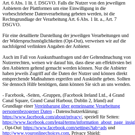
Art. 6 Abs. 1 lit. f. DSGVO. Falls die Nutzer von den jeweiligen
Anbietern der Plattformen um eine Einwilligung in die
vorbeschriebene Datenverarbeitung gebeten werden, ist die
Rechtsgrundlage der Verarbeitung Art. 6 Abs. 1 lit. a., Art. 7
DSGVO.
Für eine detaillierte Darstellung der jeweiligen Verarbeitungen und
der Widerspruchsmöglichkeiten (Opt-Out), verweisen wir auf die
nachfolgend verlinkten Angaben der Anbieter.
Auch im Fall von Auskunftsanfragen und der Geltendmachung von
Nutzerrechten, weisen wir darauf hin, dass diese am effektivsten bei
den Anbietern geltend gemacht werden können. Nur die Anbieter
haben jeweils Zugriff auf die Daten der Nutzer und können direkt
entsprechende Maßnahmen ergreifen und Auskünfte geben. Sollten
Sie dennoch Hilfe benötigen, dann können Sie sich an uns wenden.
- Facebook, -Seiten, -Gruppen, (Facebook Ireland Ltd., 4 Grand
Canal Square, Grand Canal Harbour, Dublin 2, Irland) auf
Grundlage einer
Vereinbarung über gemeinsame Verarbeitung
personenbezogener Daten
- Datenschutzerklärung:
https://www.facebook.com/about/privacy/
, speziell für Seiten:
https://www.facebook.com/legal/terms/information_about_page_insig
, Opt-Out:
https://www.facebook.com/settings?tab=ads
und
http://www.youronlinechoices.com
, Privacy Shield: