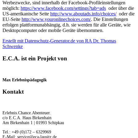
Werbezwecke, sind innerhalb der Facebook-Profileinstellungen
möglich:
https://www.facebook.com/settings?tab=ads
oder über die
US-amerikanische Seite
http://www.aboutads.info/choices/
oder die
EU-Seite
http://www.youronlinechoices.com/
. Die Einstellungen
erfolgen plattformunabhängig, d.h. sie werden für alle Geräte, wie
Desktopcomputer oder mobile Geräte übernommen.
Erstellt mit Datenschutz-Generator.de von RA Dr. Thomas
Schwenke
E.C.A. ist ein Projekt von
Max Erlebnispädagogik
Kontakt
Erlebnis.Chance.Abenteuer.
c/o E.C.A. Haus Birkenhain
Am Birkenhain 1 | 01993 Schipkau
Tel.: +49 (0)172 – 6329969
E-Mail: service@eca-lausitz.de