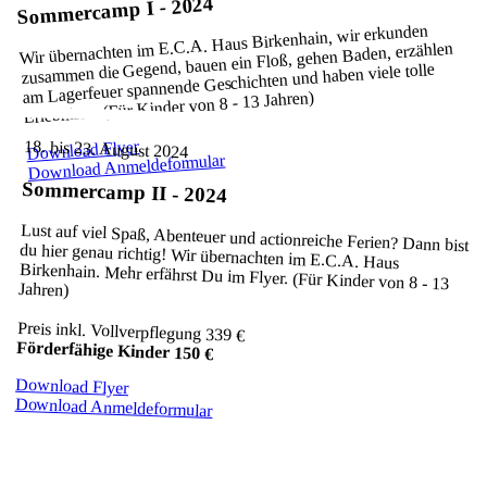
Sommercamp I - 2024
Wir übernachten im E.C.A. Haus Birkenhain, wir erkunden
zusammen die Gegend, bauen ein Floß, gehen Baden, erzählen
am Lagerfeuer spannende Geschichten und haben viele tolle
Erlebnisse. (Für Kinder von 8 - 13 Jahren)
18. bis 23. August 2024
Download Flyer
Download Anmeldeformular
Sommercamp II - 2024
Lust auf viel Spaß, Abenteuer und actionreiche Ferien? Dann bist
du hier genau richtig! Wir übernachten im E.C.A. Haus
Birkenhain. Mehr erfährst Du im Flyer. (Für Kinder von 8 - 13
Jahren)
Preis inkl. Vollverpflegung 339 €
Förderfähige Kinder 150 €
Download Flyer
Download Anmeldeformular